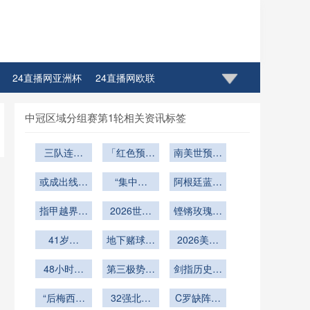
24直播网亚洲杯
24直播网欧联
直播网玩球篮球NBA雷迪什
中冠区域分组赛第1轮相关资讯标签
三队连环
「红色预警
南美世预赛
劫：世界杯
淹城倒计
18轮生死
出线权的概
或成出线天
时：世界杯
“集中突
局：老将体
阿根廷蓝白
率迷宫与策
平最后砝码
球场排水系
围”：跨洲
假发风暴：
能极限
指甲越界即
略博弈
统的防洪终
附加赛承办
2026世界
球迷争相致
铿锵玫瑰绽
犯规：国际
地战略与北
杯裁判荒：
极试炼」
敬夺冠标志
放！女足世
足联新规首
41岁佩
美世界杯格
扩军红利下
地下赌球暴
界杯奖杯首
2026美加
发型
佩：90分
案
的执法人力
利黑幕：世
局新解
登男足赛场
墨世界杯：
48小时转
钟不歇
界杯期间非
第三极势力
危机
剑指历史新
16城赛场
场周期下世
法平台单日
悄然崛起
药品跨境流
章
界杯球队的
“后梅西时
资金流水超
32强北美
转全链路解
C罗缺阵无