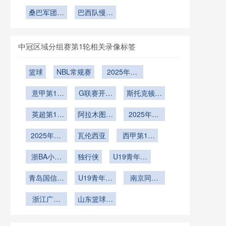
小组赛赛后
代”提前演
集结倒计时
十亿
析与医疗团
碍
恢复训练方
练：斯卡洛
桑巴军团热
巴西队慢热
队行动手册
尼如何重构
身小试牛刀
案
起步备战
2026世界
2026
杯战术体系
中冠区域分组赛第1轮相关录像标签
篮球
NBL常规赛
2025年12
月23日
意甲第16
G联赛开季
斯托克顿国
轮
赛
王vs撕裂之
英超第16
阿拉木图凯
2025年12
城混音
轮
拉特vs奥林
月9日
2025年12
瓦伦西亚
匹亚科斯
西甲第15
月8日
轮
浙BA小组
独行侠
U19青年篮
赛B组第17
球联赛
青岛国信海
轮
U19青年篮
南京同曦
天U19
球联赛小组
U19
浙江广厦
山东篮球联
赛第6轮
U19
赛总决赛第
1轮