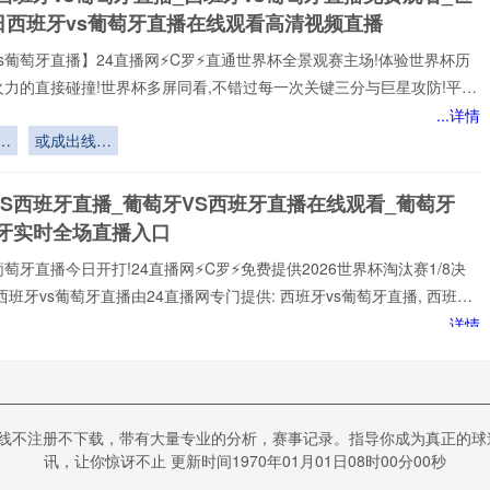
化设计”
日西班牙vs葡萄牙直播在线观看高清视频直播
s葡萄牙直播】24直播网⚡️C罗⚡️直通世界杯全景观赛主场!体验世界杯历
火力的直接碰撞!世界杯多屏同看,不错过每一次关键三分与巨星攻防!平台
世界杯经典快来24直播网，一起感受西班牙vs葡萄牙精彩比赛吧！西班
...详情
牙世界,尽在掌握!我们倾力打造的一站式西班牙vs葡萄牙直播平台,为您网
赛
或成出线天
西班牙vs葡萄牙赛事,包括英超、西班牙vs葡萄牙等多项热门联赛。所
平最后砝码
以高清品质和稳定流畅的播放呈现,打造沉浸式观赛感受西班牙vs葡萄牙
体
VS西班牙直播_葡萄牙VS西班牙直播在线观看_葡萄牙
注顶级西班牙vs葡萄牙赛事直播
班牙实时全场直播入口
葡萄牙直播今日开打!24直播网⚡️C罗⚡️免费提供2026世界杯淘汰赛1/8决
西班牙vs葡萄牙直播由24直播网专门提供: 西班牙vs葡萄牙直播, 西班牙
免费视频直播, 西班牙vs葡萄牙高清在线比赛免费直播、 西班牙vs葡萄牙
...详情
 西班牙vs葡萄牙视频以及足球直播,世界杯直播等多项体育赛事。球迷
测
赏最新的 西班牙vs葡萄牙直播
码
vs葡萄牙直播_世界杯西班牙vs葡萄牙比赛直播高清入口
跑
在线不注册不下载，带有大量专业的分析，赛事记录。指导你成为真正的球
vs葡萄牙预测分析直播
讯，让你惊讶不止 更新时间1970年01月01日08时00分00秒
️2026美加墨世界杯1/8决赛西班牙vs葡萄牙专属在线观赛入口开放，西班牙