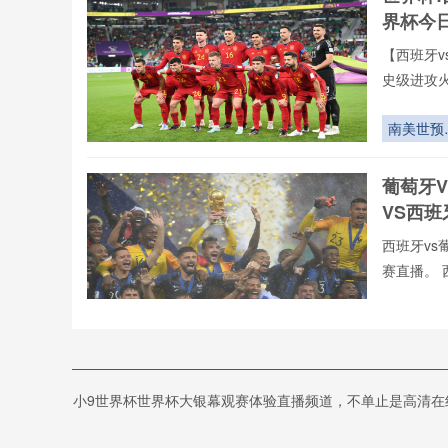
Field 45
界杯今
【西班牙v
史级进攻
全年呈现
牙vs葡萄
南美世预
罗全球重要
18轮生死
有直播均
局：老将
葡萄牙
直播网专
能极限
VS西
西班牙vs
赛直播。 
vs葡萄牙
录像回放、
“39天体
们可免费观
图谱：解
2026世界
西班牙
杯冠军的
小9世界杯世界杯大银幕观赛体验直播频道，不单止是高清
_西班牙
动密码”
⚡️C罗⚡