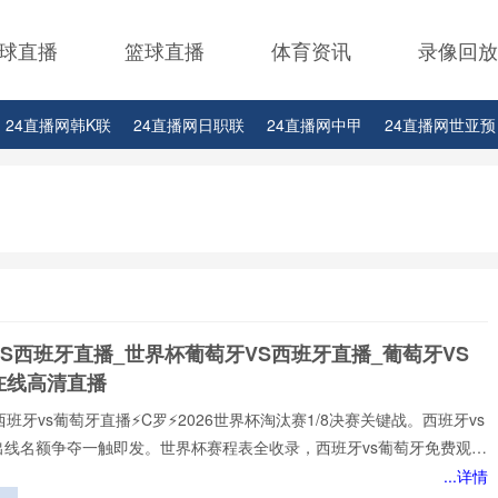
球直播
篮球直播
体育资讯
录像回放
24直播网韩K联
24直播网日职联
24直播网中甲
24直播网世亚预
24直播网西甲
24直播网德甲
24直播网欧冠
24直播网中超
24
4直播网玩球篮球NBA詹姆斯
24直播网玩球篮球NBA常规赛
S西班牙直播_世界杯葡萄牙VS西班牙直播_葡萄牙VS
在线高清直播
西班牙vs葡萄牙直播⚡️C罗⚡️2026世界杯淘汰赛1/8决赛关键战。西班牙vs
出线名额争夺一触即发。世界杯赛程表全收录，西班牙vs葡萄牙免费观看
播网不花钱。1080P高清流畅，中文解说陪你到终场。实时更新积分榜、
...详情
攻榜。来24直播网，西班牙vs葡萄牙直播就在这里！西班牙vs葡萄牙