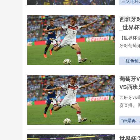
三队连环
直播今日开
劫：世界
24直播网
出线权的
西班牙
萄牙高清
率迷宫与
_世界
略博弈
【世界杯:
牙对葡萄
播。用户
据、战术
「红色预
验,不错过
淹城倒计
时：世界
葡萄牙
球场排水
VS西
统的防洪
极试炼」
西班牙vs
赛直播。 
vs葡萄牙
录像回放、
“声景再
们可免费观
与功能融
合：BMO
世界杯: