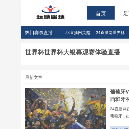
首页
足
热门赛事直播：
24直播网英超
24直播网世界杯
24直播网意甲
24直播网法甲
世界杯世界杯大银幕观赛体验直播
24直播网玩球篮球NBA里夫斯
2
最新文章
葡萄牙V
西班牙
24直播网
葡萄牙，
不用24直
射手榜、助