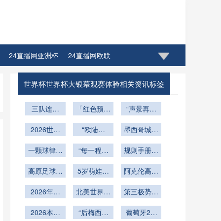
24直播网亚洲杯
24直播网欧联
直播网玩球篮球NBA雷迪什
世界杯世界杯大银幕观赛体验相关资讯标签
三队连环
「红色预警
“声景再造
劫：世界杯
淹城倒计
与功能融
出线权的概
2026世预
时：世界杯
“欧陆拂
墨西哥城足
合：BMO
率迷宫与策
赛倒计时
球场排水系
晓：2026
校课程改
Field 45
一颗球律动
17天：肉
略博弈
统的防洪终
世界杯战前
“每一程结
革：裁判心
规则手册第
体极限与命
世界杯的脉
极试炼」
瞭望”
束
理韧性培养
七章第三条
高原足球气
运终局
搏
5岁萌娃变
与草坪养护
阿克伦高原
深度拆解
压适配：墨
身“神预测
技术列为必
气候适应方
西哥三城世
2026年世
北美世界杯
小将”：奶
案：美加墨
第三极势力
修重点
界杯比赛用
界杯边裁体
格局重塑：
音报冠军
世界杯备战
悄然崛起
球差异化调
能输出与越
2026本土
“后梅西时
美墨之外
葡萄牙2-0
新思路