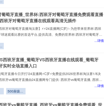
打!24直播网免费提供2026世界杯小组赛直播。西班牙vs葡萄牙直播由
杯
专门提供:西班牙vs葡萄牙直播,西班牙vs葡萄牙免费视频直播,西班牙vs葡
概
对葡萄牙直播_世界杯:西班牙对葡萄牙直播免费观看直播
在线比赛免
策
杯西班牙对葡萄牙直播在线观看高清无插件
西班牙对葡萄牙直播淘汰赛】⚡⚡24直播网{C罗}✨为您带来世界杯:西班
牙球迷观看比赛的首选平台,提供高清、免费的世界杯:西班牙对葡萄牙直
可以轻松观看世界杯:西班牙对葡萄牙顶级球队的激烈对决,提供即时数
...详情
分析、球员评分，还提供精选的进球集锦,享受无插件、无广告的观赛体
警
每个精彩瞬间。
杯
VS西班牙直播_葡萄牙VS西班牙直播在线观看_葡萄牙
系
班牙实时全场直播入口
终
葡萄牙直播今日开打!24直播网⚡️C罗⚡️免费提供2026世界杯淘汰赛1/8决
西班牙vs葡萄牙直播由24直播网专门提供: 西班牙vs葡萄牙直播, 西班牙
免费视频直播, 西班牙vs葡萄牙高清在线比赛免费直播、 西班牙vs葡萄牙
...详情
 西班牙vs葡萄牙视频以及足球直播,世界杯直播等多项体育赛事。球迷
造
500座级世
赏最新的 西班牙vs葡萄牙直播
界杯标准声
学系统一体
西班牙vs葡萄牙直播_西班牙vs葡萄牙直播免费观看_世