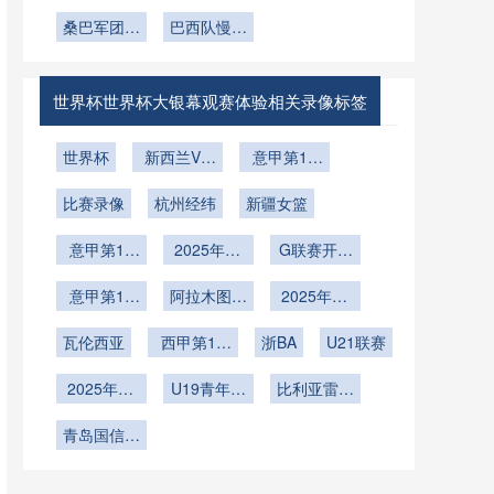
位判罚精度
逐梦：美国
整策略
代”提前演
轻取美国展
的关联性分
队倚仗青春
桑巴军团热
练：斯卡洛
巴西队慢热
深厚实力
风暴与主场
身小试牛刀
析
尼如何重构
起步备战
红利
2026世界
2026
杯战术体系
世界杯世界杯大银幕观赛体验相关录像标签
世界杯
新西兰VS
意甲第17
埃及新西兰
轮
比赛录像
VS埃及直
杭州经纬
新疆女篮
播
意甲第16
2025年12
G联赛开季
轮
月20日
赛
意甲第15
阿拉木图凯
2025年12
轮
拉特vs奥林
月8日
瓦伦西亚
西甲第15
匹亚科斯
浙BA
U21联赛
轮
2025年11
U19青年篮
比利亚雷亚
月30日
球联赛小组
尔
青岛国信海
赛第7轮
天U19